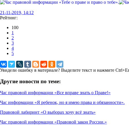
21-11-2019, 14:12
Рейтинг:
100
1
2
3
4
5
Увидели ошибку в материале? Выделите текст и нажмите Ctrl+En
Другие новости по теме:
Час правовой информации «Все вправе знать о Праве!»
Час информации «Я ребенок, но я имею права и обязанности».
Правовой лабиринт «О выборах хочу всё знать»
Час правовой информации «Правовой закон России.»