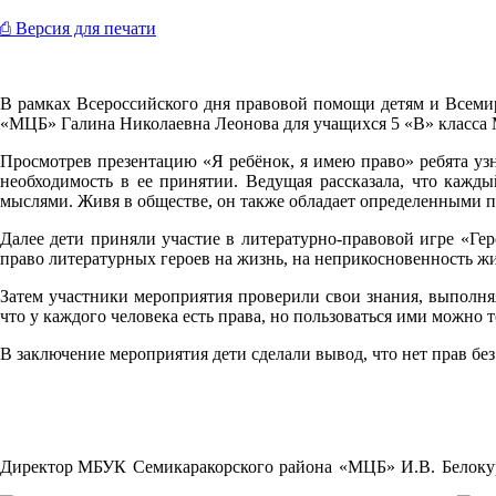
⎙ Версия для печати
В рамках Всероссийского дня правовой помощи детям и Всемир
«МЦБ» Галина Николаевна Леонова для учащихся 5 «В» класса 
Просмотрев презентацию «Я ребёнок, я имею право» ребята уз
необходимость в ее принятии. Ведущая рассказала, что кажд
мыслями. Живя в обществе, он также обладает определенными пр
Далее дети приняли участие в литературно-правовой игре «Ге
право литературных героев на жизнь, на неприкосновенность жил
Затем участники мероприятия проверили свои знания, выполняя
что у каждого человека есть права, но пользоваться ими можно т
В заключение мероприятия дети сделали вывод, что нет прав без
Директор
МБУК Семикаракорского района «МЦБ» И.В. Белоку