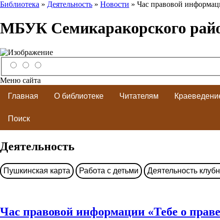
Библиотека
»
Деятельность
»
Новости
» Час правовой информации
МБУК Семикаракорского рай
Меню сайта
Главная
О библиотеке
Читателям
Краеведени
Поиск
Деятельность
Пушкинская карта
Работа с детьми
Деятельность клуб
Час правовой информации «Тебе о праве 