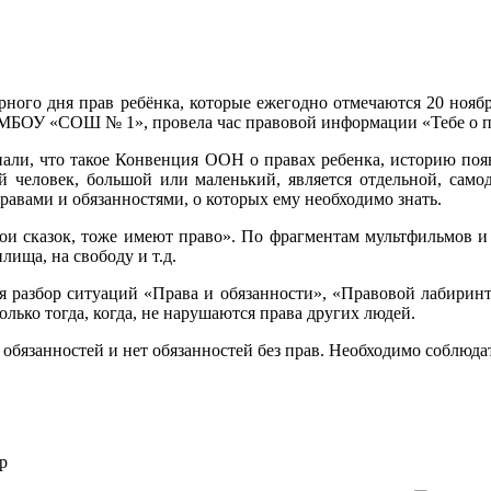
ного дня прав ребёнка, которые ежегодно отмечаются 20 нояб
МБОУ «СОШ № 1», провела час правовой информации «Тебе о пра
нали, что такое Конвенция ООН о правах ребенка, историю поя
ый человек, большой или маленький, является отдельной, сам
авами и обязанностями, о которых ему необходимо знать.
рои сказок, тоже имеют право». По фрагментам мультфильмов и
ища, на свободу и т.д.
 разбор ситуаций «Права и обязанности», «Правовой лабиринт»
олько тогда, когда, не нарушаются права других людей.
 обязанностей и нет обязанностей без прав. Необходимо соблюда
р