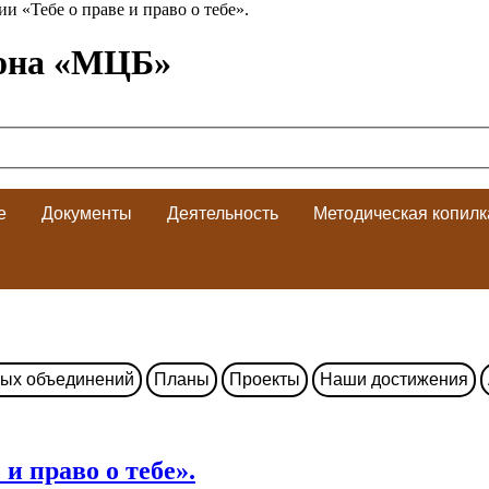
 «Тебе о праве и право о тебе».
она «МЦБ»
е
Документы
Деятельность
Методическая копилк
ных объединений
Планы
Проекты
Наши достижения
и право о тебе».