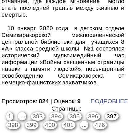
отчаяние, где каждое мгновение могло
стать последней гранью между жизнью и
смертью.
10 января 2020 года в детском отделе
Семикаракорской межпоселенческой
центральной библиотеки для учащихся 8
«А» класса средней школы №1 состоялся
исторический мультимедийный час
информации «Войны священные страницы
навеки в памяти людской», посвященный
освобождению Семикаракорска от
немецко-фашистских захватчиков.
Просмотров:
824
| Оценок:
9
ПОДРОБНЕЕ
Страницы:
1
...
393
394
395
396
397
398
399
400
401
...
476