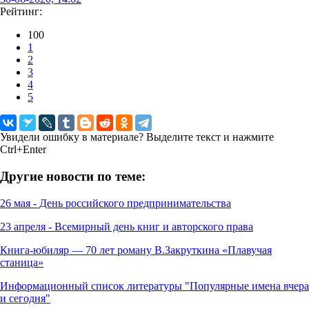
Рейтинг:
100
1
2
3
4
5
Увидели ошибку в материале? Выделите текст и нажмите
Ctrl+Enter
Другие новости по теме:
26 мая - День российского предпринимательства
23 апреля - Всемирный день книг и авторского права
Книга-юбиляр — 70 лет роману В.Закруткина «Плавучая
станица»
Информационный список литературы "Популярные имена вчера
и сегодня"