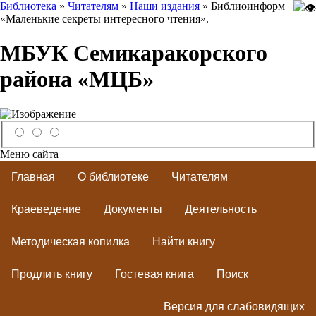
Библиотека
»
Читателям
»
Наши издания
» Библиоинформ
«Маленькие секреты интересного чтения».
МБУК Семикаракорского
района «МЦБ»
Меню сайта
Главная
О библиотеке
Читателям
Краеведение
Документы
Деятельность
Методическая копилка
Найти книгу
Продлить книгу
Гостевая книга
Поиск
Версия для слабовидящих