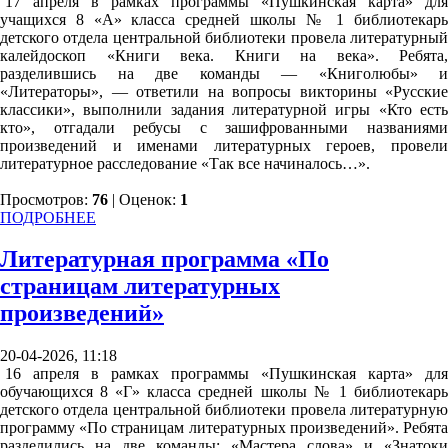
17 апреля в рамках программы «Пушкинская карта» для
учащихся 8 «А» класса средней школы № 1 библиотекарь
детского отдела центральной библиотеки провела литературный
калейдоскоп «Книги века. Книги на века». Ребята,
разделившись на две команды — «Книголюбы» и
«Литераторы», — ответили на вопросы викторины «Русские
классики», выполнили задания литературной игры «Кто есть
кто», отгадали ребусы с зашифрованными названиями
произведений и именами литературных героев, провели
литературное расследование «Так все начиналось…».
Просмотров:
76
| Оценок:
1
ПОДРОБНЕЕ
Литературная программа «По
страницам литературных
произведений»
20-04-2026, 11:18
16 апреля в рамках программы «Пушкинская карта» для
обучающихся 8 «Г» класса средней школы № 1 библиотекарь
детского отдела центральной библиотеки провела литературную
программу «По страницам литературных произведений». Ребята
разделились на две команды: «Мастера слова» и «Знатоки