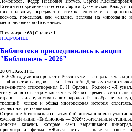
Ломоносов, Фёдор Иванович Тютчев, Сергей Александрович
Есенин и современная поэтесса Лариса Кузьминская. Каждый из
них по-своему передавал в стихах величие и загадочность
космоса, показывая, как менялись взгляды на мироздание и
место человека во Вселенной.
Просмотров:
68
| Оценок:
1
ПОДРОБНЕЕ
Библиотеки присоединились к акции
"Библионочь - 2026"
20-04-2026, 11:03
В 2026 году акция пройдет в России уже в 15-й раз. Тема акции
— «Единство народов — сила России!». Девизом стали строки
знаменитого стихотворения В. Н. Орлова «Родное»: «Я узнал,
что у меня есть огромная семья». Во все времена сила нашей
страны — сила единства наших народов. Разнообразие культур,
традиций, языков и общая многовековая история, сплетаясь,
делают нас уникальными.
Отделение Кочетовская сельская библиотека приняло участие в
ежегодной акции «Библионочь — 2026»: жительницы станицы,
донские казачки, которые сами выращивают виноград,
просмотрели фильм «Живая нить — казачья чаша» о