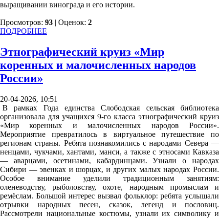
выращивании винограда и его истории.
Просмотров:
93
| Оценок:
2
ПОДРОБНЕЕ
Этнографический круиз «Мир
коренных и малочисленных народов
России»
20-04-2026, 10:51
В рамках Года единства Слободская сельская библиотека
организовала для учащихся 9-го класса этнографический круиз
«Мир коренных и малочисленных народов России».
Мероприятие превратилось в виртуальное путешествие по
регионам страны. Ребята познакомились с народами Севера —
ненцами, чукчами, хантами, манси, а также с этносами Кавказа
— аварцами, осетинами, кабардинцами. Узнали о народах
Сибири — эвенках и шорцах, и других малых народах России.
Особое внимание уделили традиционным занятиям:
оленеводству, рыболовству, охоте, народным промыслам и
ремёслам. Большой интерес вызвал фольклор: ребята услышали
отрывки народных песен, сказок, легенд и пословиц.
Рассмотрели национальные костюмы, узнали их символику и