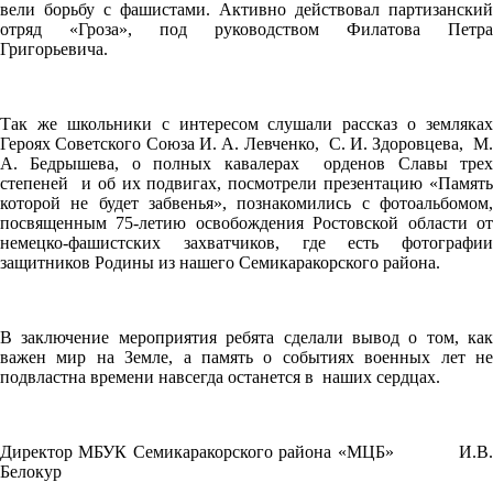
вели борьбу с фашистами. Активно действовал партизанский
отряд «Гроза», под руководством Филатова Петра
Григорьевича.
Так же школьники с интересом слушали рассказ о земляках
Героях Советского Союза И. А. Левченко, С. И. Здоровцева, М.
А. Бедрышева, о полных кавалерах орденов Славы трех
степеней и об их подвигах, посмотрели презентацию «Память
которой не будет забвенья», познакомились с фотоальбомом,
посвященным 75-летию освобождения Ростовской области от
немецко-фашистских захватчиков, где есть фотографии
защитников Родины из нашего Семикаракорского района.
В заключение мероприятия ребята сделали вывод о том, как
важен мир на Земле, а память о событиях военных лет не
подвластна времени навсегда останется в наших сердцах.
Директор МБУК Семикаракорского района «МЦБ» И.В.
Белокур