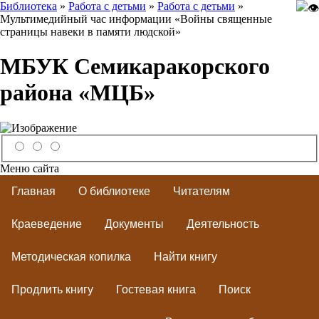
Библиотека
»
Работа с детьми
»
Работа с детьми
»
Мультимедийный час информации «Войны священные
страницы навеки в памяти людской»
МБУК Семикаракорского
района «МЦБ»
Меню сайта
Главная
О библиотеке
Читателям
Краеведение
Документы
Деятельность
Методическая копилка
Найти книгу
Продлить книгу
Гостевая книга
Поиск