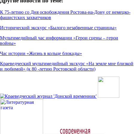
Другие новости по теме:
К 75-летию со Дня освобождения Ростова-на-Дону от немецко-
фашистских захватчиков
Исторический экскурс «Былого незабвенные страницы»
Мультимедийный час информации «Герои сцены – герои
войны»
Час истории «Жизнь в кольце блокады»
Краеведческий мультимедийный экскурс «На земле мне близкой
и любимой» (к 80 -летию Ростовской области)