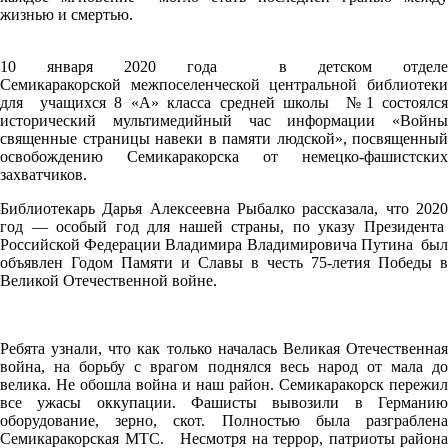
жизнью и смертью.
10 января 2020 года в детском отделе
Семикаракорской межпоселенческой центральной библиотеки
для учащихся 8 «А» класса средней школы №1 состоялся
исторический мультимедийный час информации «Войны
священные страницы навеки в памяти людской», посвященный
освобождению Семикаракорска от немецко-фашистских
захватчиков.
Библиотекарь Дарья Алексеевна Рыбалко рассказала, что 2020
год — особый год для нашей страны, по указу Президента
Российской Федерации Владимира Владимировича Путина был
объявлен Годом Памяти и Славы в честь 75-летия Победы в
Великой Отечественной войне.
Ребята узнали, что как только началась Великая Отечественная
война, на борьбу с врагом поднялся весь народ от мала до
велика. Не обошла война и наш район. Семикаракорск пережил
все ужасы оккупации. Фашисты вывозили в Германию
оборудование, зерно, скот. Полностью была разграблена
Семикаракорская МТС. Несмотря на террор, патриоты района