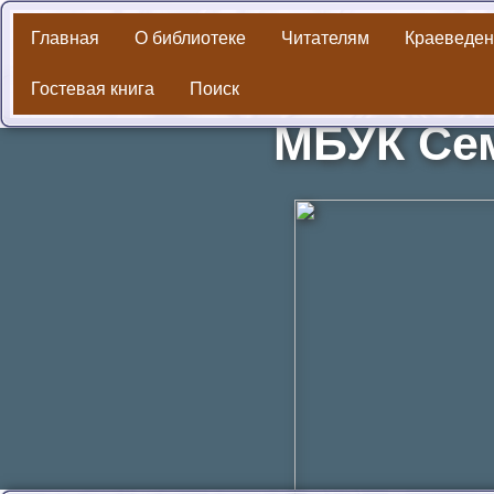
Главная
О библиотеке
Читателям
Краеведен
Гостевая книга
Поиск
Библиотек
МБУК Сем