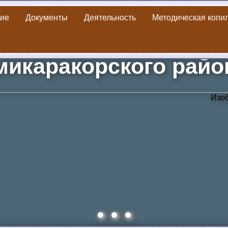
ие
Документы
Деятельность
Методическая копи
а
»
Пушкинская карта
» Фольклорный калейдоскоп «Русские
икаракорского рай