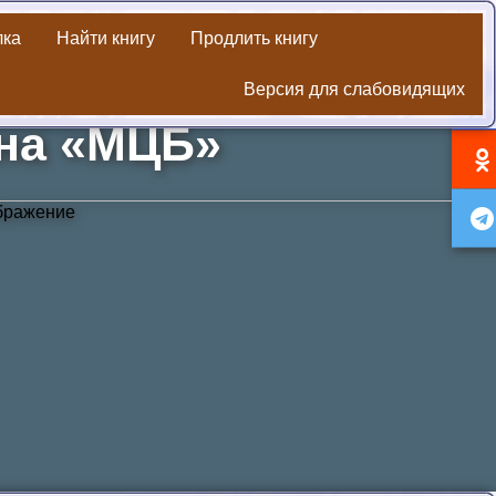
лка
Найти книгу
Продлить книгу
Версия для слабовидящих
 традиции»
она «МЦБ»