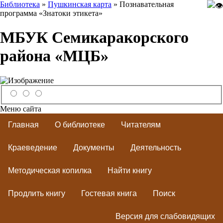
Библиотека
»
Пушкинская карта
» Познавательная
программа «Знатоки этикета»
МБУК Семикаракорского
района «МЦБ»
Меню сайта
Главная
О библиотеке
Читателям
Краеведение
Документы
Деятельность
Методическая копилка
Найти книгу
Продлить книгу
Гостевая книга
Поиск
Версия для слабовидящих