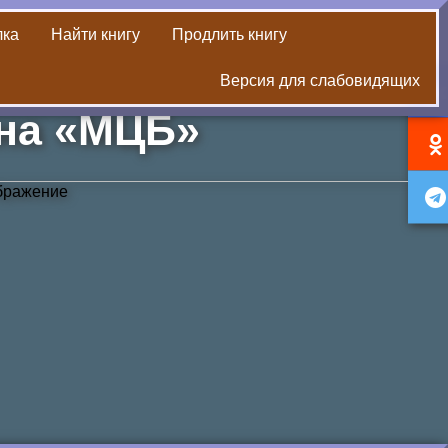
лка
Найти книгу
Продлить книгу
Версия для слабовидящих
словарях»
она «МЦБ»