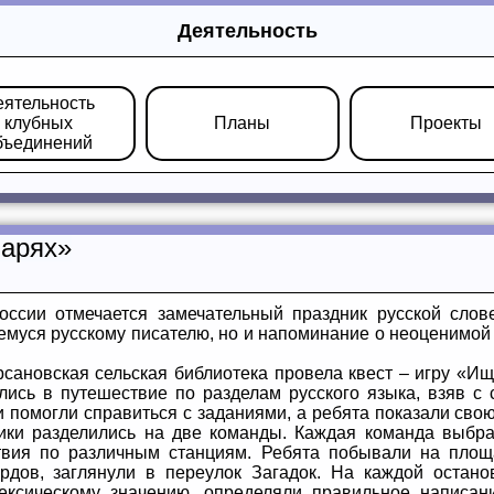
Деятельность
еятельность
клубных
Планы
Проекты
бъединений
варях»
ссии отмечается замечательный праздник русской слов
емуся русскому писателю, но и напоминание о неоценимой
рсановская сельская библиотека провела квест – игру «Ищ
лись в путешествие по разделам русского языка, взяв с 
 помогли справиться с заданиями, а ребята показали свою
ики разделились на две команды. Каждая команда выбра
твия по различным станциям. Ребята побывали на площ
ордов, заглянули в переулок Загадок. На каждой остан
ексическому значению, определяли правильное написан