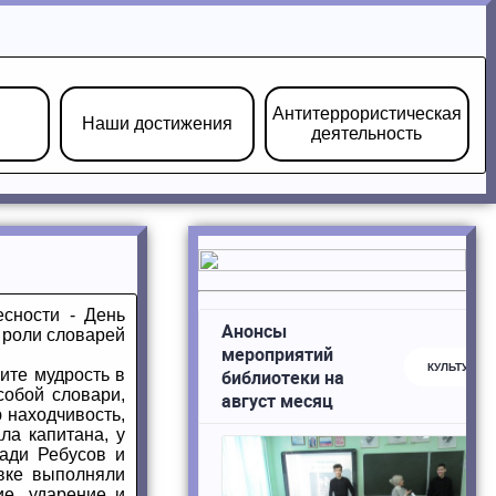
Антитеррористическая
Наши достижения
деятельность
есности - День
 роли словарей
ите мудрость в
собой словари,
 находчивость,
ла капитана, у
ади Ребусов и
овке выполняли
ие, ударение и