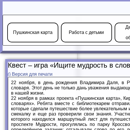
Д
Пушкинская карта
Работа с детьми
о
Квест – игра «Ищите мудрость в сло
⎙ Версия для печати
22 ноября, в день рождения Владимира Даля, в Ро
словаря. Этот день не только дань уважения выдающ
в нашей жизни.
22 ноября в рамках проекта «Пушкинская карта», Ки
словарях». Ребята вместе с библиотекарем отправи
которые сделали путешествие более увлекательным и
смекалку и еще раз проверили свои знания. Участн
которого находился маршрутный лист для путешес
проспекте Мудрости, прогулялись по парку Кроссв
определённое задание: отгадывали слово по его л