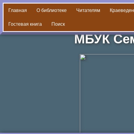
Главная
О библиотеке
Читателям
Краеведен
Гостевая книга
Поиск
Библиот
МБУК Сем