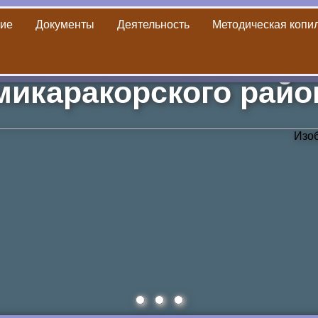
ие
Документы
Деятельность
Методическая копи
ека
»
Пушкинская карта
» Квест – игра «Ищите мудрость в 
икаракорского рай