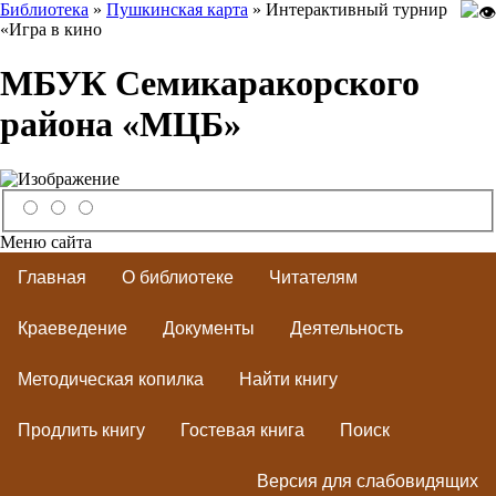
Библиотека
»
Пушкинская карта
» Интерактивный турнир
«Игра в кино
МБУК Семикаракорского
района «МЦБ»
Меню сайта
Главная
О библиотеке
Читателям
Краеведение
Документы
Деятельность
Методическая копилка
Найти книгу
Продлить книгу
Гостевая книга
Поиск
Версия для слабовидящих