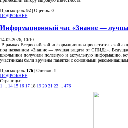
принесший автору мировую известность.
Просмотров:
92
| Оценок:
0
ПОДРОБНЕЕ
Информационный час «Знание — лучша
14-05-2026, 10:10
В рамках Всероссийской информационно-просветительской ак
под названием «Знание — лучшая защита от СПИДа». Ведущая р
школьники получили полезную и актуальную информацию, кот
участникам были вручены памятки с основными рекомендациями
Просмотров:
176
| Оценок:
1
ПОДРОБНЕЕ
Страницы:
1
...
14
15
16
17
18
19
20
21
22
...
476