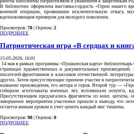
работы наполнены патриотизмом и уважением к защитникам Род
В библиотеке оформлена выставка-гордость «Герои нашего в
военной операции, проявившие исключительную отвагу, му
вдохновляющим примером для молодого поколения.
Просмотров:
78
| Оценок:
2
ПОДРОБНЕЕ
Патриотическая игра «В сердцах и книг
15-05-2026, 16:01
14 мая в рамках программы «Пушкинская карта» библиотекарь 
страницах художественных и документальных произведений. В
писателей-фронтовиков и классиков отечественной литературы
других. Затем присутствующие приняли участие в патриотическо
название произведения, его автора и героя. Второй тур — «Г
собирали агитплакаты военных лет, вспоминали лозунги, 
Присутствующим предлагались фрагменты из книг, цитаты, оп
завершение мероприятия участники пришли к выводу, что лите
остается живым уроком и учит ценить каждый миг тишины.
Просмотров:
98
| Оценок:
0
ПОДРОБНЕЕ