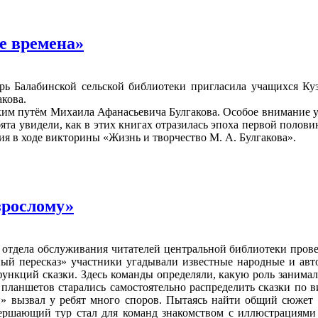
е времена»
ь Балабинской сельской библиотеки пригласила учащихся Куз
кова.
ким путём Михаила Афанасьевича Булгакова. Особое внимание у
та увидели, как в этих книгах отразилась эпоха первой полови
я в ходе викторины «Жизнь и творчество М. А. Булгакова».
зрослому»
 отдела обслуживания читателей центральной библиотеки пров
ый пересказ» участники угадывали известные народные и авто
нкций сказки. Здесь команды определяли, какую роль занимал
ланшетов старались самостоятельно распределить сказки по ви
 вызвал у ребят много споров. Пытаясь найти общий сюжет в
вершающий тур стал для команд знакомством с иллюстрациям