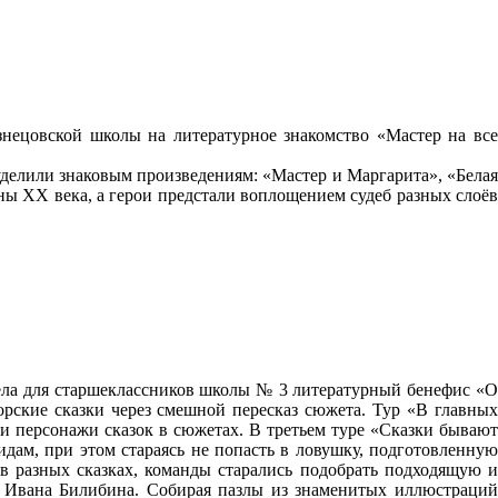
нецовской школы на литературное знакомство «Мастер на все
делили знаковым произведениям: «Мастер и Маргарита», «Белая
ны XX века, а герои предстали воплощением судеб разных слоёв
ела для старшеклассников школы № 3 литературный бенефис «О
рские сказки через смешной пересказ сюжета. Тур «В главных
и персонажи сказок в сюжетах. В третьем туре «Сказки бывают
дам, при этом стараясь не попасть в ловушку, подготовленную
 разных сказках, команды старались подобрать подходящую и
и Ивана Билибина. Собирая пазлы из знаменитых иллюстраций