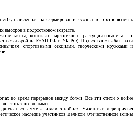
нет!», нацеленная на формирование осознанного отношения к
х выборов в подростковом возрасте.
янии табака, алкоголя и наркотиков на растущий организм — с
еств (с опорой на КоАП РФ и УК РФ). Подростки отрабатывали
привычкам: спортивными секциями, творческими кружками и
бе.
пах во время перерывов между боями. Все эти стихи о войне
ыло стать эпохальными.
турную программу «Читаем о войне». Участники мероприятия
поэтическое наследие участников Великой Отечественной войны