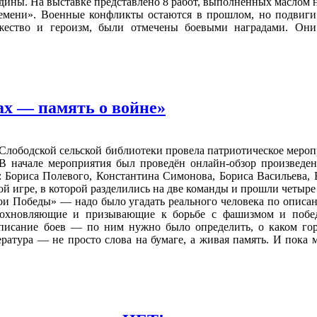
ины. На выставке представлено 8 работ, выполненных маслом н
ремени». Военные конфликты остаются в прошлом, но подвиги
жество и героизм, были отмечены боевыми наградами. Они
ах — память о войне»
Слободской сельской библиотеки провела патриотическое мероп
 начале мероприятия был проведён онлайн-обзор произведени
: Бориса Полевого, Константина Симонова, Бориса Васильева,
й игре, в которой разделились на две команды и прошли четыре
ерои Победы» — надо было угадать реального человека по опи
вдохновляющие и призывающие к борьбе с фашизмом и побед
исание боев — по ним нужно было определить, о каком город
ратура — не просто слова на бумаге, а живая память. И пока 