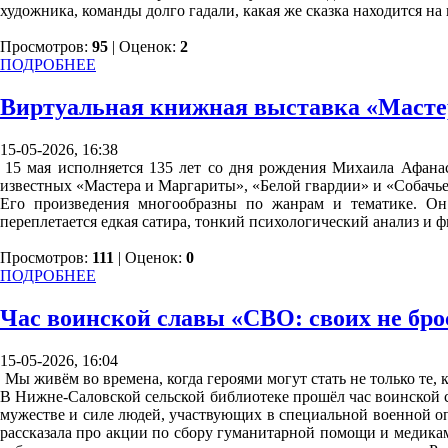
художника, команды долго гадали, какая же сказка находится на
Просмотров:
95
| Оценок:
2
ПОДРОБНЕЕ
Виртуальная книжная выставка «Мастер
15-05-2026, 16:38
15 мая исполняется 135 лет со дня рождения Михаила Афанас
известных «Мастера и Маргариты», «Белой гвардии» и «Собачье
Его произведения многообразны по жанрам и тематике. Он а
переплетается едкая сатира, тонкий психологический анализ и 
Просмотров:
111
| Оценок:
0
ПОДРОБНЕЕ
Час воинской славы «СВО: своих не бро
15-05-2026, 16:04
Мы живём во времена, когда героями могут стать не только те, к
В Нижне-Саловской сельской библиотеке прошёл час воинской сл
мужестве и силе людей, участвующих в специальной военной оп
рассказала про акции по сбору гуманитарной помощи и медика