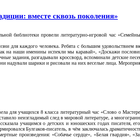
адиции: вместе сквозь поколения»
альной библиотеки провели литературно-игровой час «Семейны
жизни для каждого человека. Ребята с большим удовольствием 
Как на наши именины испекли мы каравай», «Доскажи послови
чные задания, разгадывали кроссворд, вспоминали детские песе
они надували шарики и рисовали на них веселые лица. Мероприя
ела для учащихся 8 класса литературный час «Слово о Мастере
ставило неизгладимый след в мировой литературе, а многогранн
ассказала учащимся о детских и юношеских годах писателя, ег
ормировался Булгаков-писатель, в чём заключалась драматичнос
ертные произведения: «Собачье сердце», «Белая гвардия», «З