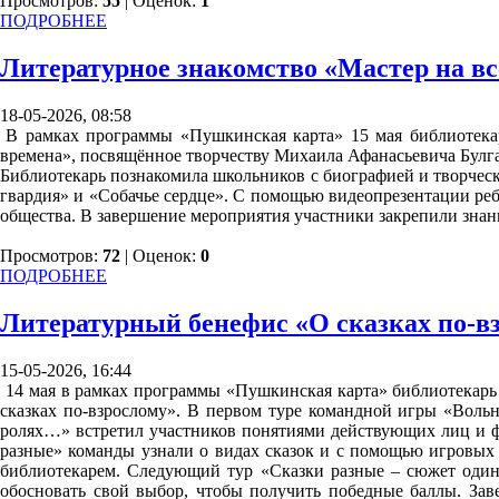
Просмотров:
55
| Оценок:
1
ПОДРОБНЕЕ
Литературное знакомство «Мастер на вс
18-05-2026, 08:58
В рамках программы «Пушкинская карта» 15 мая библиотекар
времена», посвящённое творчеству Михаила Афанасьевича Булга
Библиотекарь познакомила школьников с биографией и творчес
гвардия» и «Собачье сердце». С помощью видеопрезентации ребя
общества. В завершение мероприятия участники закрепили знани
Просмотров:
72
| Оценок:
0
ПОДРОБНЕЕ
Литературный бенефис «О сказках по-в
15-05-2026, 16:44
14 мая в рамках программы «Пушкинская карта» библиотекарь
сказках по-взрослому». В первом туре командной игры «Вольн
ролях…» встретил участников понятиями действующих лиц и фу
разные» команды узнали о видах сказок и с помощью игровых п
библиотекарем. Следующий тур «Сказки разные – сюжет один»
обосновать свой выбор, чтобы получить победные баллы. За