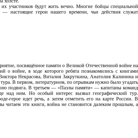
а холсте.
 их участников будут жить вечно. Многие бойцы специальной
 — настоящие герои нашего времени, чьи действия служат
риятие, посвящённое памяти о Великой Отечественной войне на
й о войне, в ходе которого ребята познакомились с книгами
 Виктора Некрасова, Виталия Закруткина, Анатолия Калинина и
 тура. В первом, литературном, по отрывкам нужно было угадать
санию подвига. В третьем — «Пазлы памяти» — капитаны команд
е над ним. Но особый интерес вызвал географический тур.
е-герое идет речь, а затем отметить его на карте России. В
мы читаем эти книги, война не становится далеким прошлым, а