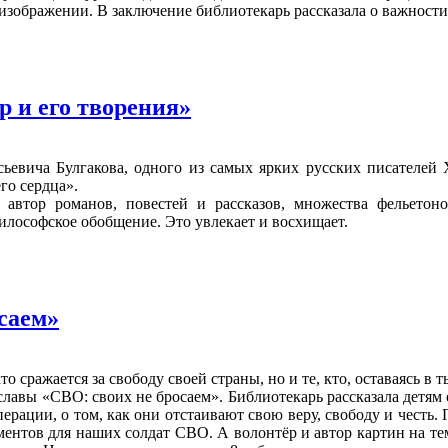
 изображении. В заключение библиотекарь рассказала о важности
 и его творения»
ьевича Булгакова, одного из самых ярких русских писателей X
го сердца».
втор романов, повестей и рассказов, множества фельетонов
философское обобщение. Это увлекает и восхищает.
саем»
то сражается за свободу своей страны, но и те, кто, оставаясь в
авы «СВО: своих не бросаем». Библиотекарь рассказала детям о
ерации, о том, как они отстаивают свою веру, свободу и честь
ментов для наших солдат СВО. А волонтёр и автор картин на т