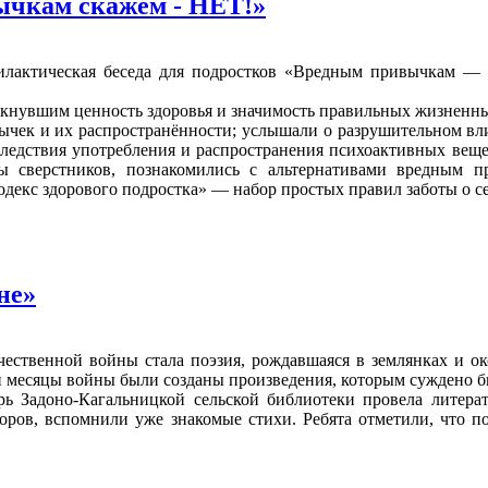
ычкам скажем - НЕТ!»
филактическая беседа для подростков «Вредным привычкам — 
ркнувшим ценность здоровья и значимость правильных жизненны
ычек и их распространённости; услышали о разрушительном вли
ледствия употребления и распространения психоактивных вещ
ны сверстников, познакомились с альтернативами вредным 
декс здорового подростка» — набор простых правил заботы о се
не»
твенной войны стала поэзия, рождавшаяся в землянках и око
 и месяцы войны были созданы произведения, которым суждено б
ь Задоно-Кагальницкой сельской библиотеки провела литера
торов, вспомнили уже знакомые стихи. Ребята отметили, что 