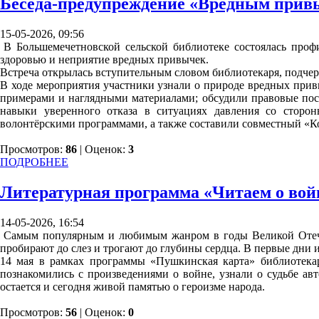
Беседа-предупреждение «Вредным прив
15-05-2026, 09:56
В Большемечетновской сельской библиотеке состоялась про
здоровью и неприятие вредных привычек.
Встреча открылась вступительным словом библиотекаря, подче
В ходе мероприятия участники узнали о природе вредных прив
примерами и наглядными материалами; обсудили правовые пос
навыки уверенного отказа в ситуациях давления со сторо
волонтёрскими программами, а также составили совместный «Ко
Просмотров:
86
| Оценок:
3
ПОДРОБНЕЕ
Литературная программа «Читаем о вой
14-05-2026, 16:54
Самым популярным и любимым жанром в годы Великой Отечес
пробирают до слез и трогают до глубины сердца. В первые дни
14 мая в рамках программы «Пушкинская карта» библиотекар
познакомились с произведениями о войне, узнали о судьбе ав
остается и сегодня живой памятью о героизме народа.
Просмотров:
56
| Оценок:
0