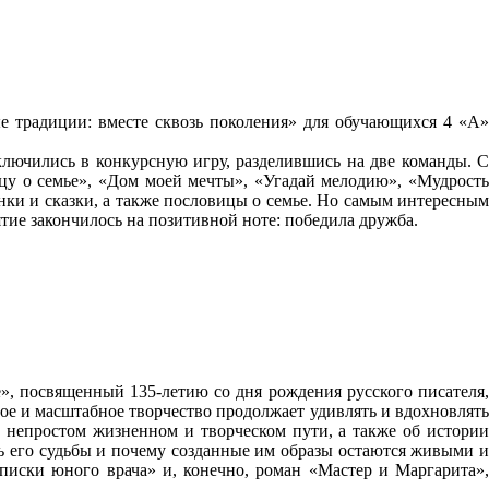
е традиции: вместе сквозь поколения» для обучающихся 4 «А»
включились в конкурсную игру, разделившись на две команды. С
цу о семье», «Дом моей мечты», «Угадай мелодию», «Мудрость
нки и сказки, а также пословицы о семье. Но самым интересным
тие закончилось на позитивной ноте: победила дружба.
», посвященный 135-летию со дня рождения русского писателя,
ое и масштабное творчество продолжает удивлять и вдохновлять
о непростом жизненном и творческом пути, а также об истории
ть его судьбы и почему созданные им образы остаются живыми и
аписки юного врача» и, конечно, роман «Мастер и Маргарита»,