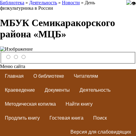
Библиотека
»
Деятельность
»
Новости
» День
физкультурника в России
МБУК Семикаракорского
района «МЦБ»
Меню сайта
Главная
О библиотеке
Читателям
Краеведение
Документы
Деятельность
Методическая копилка
Найти книгу
Продлить книгу
Гостевая книга
Поиск
Версия для слабовидящих