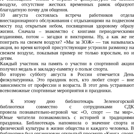
воздухе, отсутствие жестких временных рамок образуют
благодатную почву для общения.
10 августа состоялась встреча работников отдела
внестационарного обслуживания с отдыхающими на подвесном
мосту под открытым небом, посвященная здоровому образу
жизни. Сначала – знакомство с книгами периодическими
изданиями, потом – загадки и викторины. Ну, а как же не
поиграть на свежем воздухе? «Мы за ЗОЖ» — так называлась
акция, во время которой присутствующие устроили разминку на
свежем воздухе, показывая пример не только взрослым, но и
детям.
Каждый участник на память о участии в спортивной акции
получил медаль и закладку-памятку о пользе спорта.
Во вторую субботу августа в России отмечается День
физкультурника. Это праздник всех, кто любит спорт – вне
зависимости от профессии и возраста. В этот день устраивают
всевозможные спортивные мероприятия и праздники.
К этому дню библиотекарь Зеленогорско
библиотеки совместно с сотрудниками СДК
провела познавательно-игровой час «О, спорт — ты мир».
Юные читатели познакомились с историей и традициями
праздника. Библиотекарь напомнила о значение спорта и
физической культуры в жизни общества и каждого человека. В
библиотеке был организован открытый просмотр «Книга, спорт,