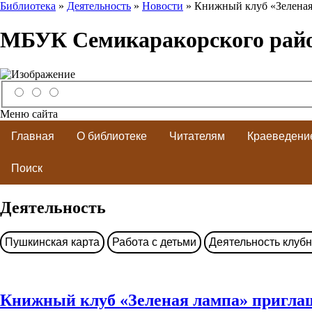
Библиотека
»
Деятельность
»
Новости
» Книжный клуб «Зеленая
МБУК Семикаракорского рай
Меню сайта
Главная
О библиотеке
Читателям
Краеведени
Поиск
Деятельность
Пушкинская карта
Работа с детьми
Деятельность клуб
Книжный клуб «Зеленая лампа» приглаш