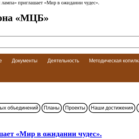
 лампа» приглашает «Мир в ожидании чудес».
она «МЦБ»
е
Документы
Деятельность
Методическая копилк
ных объединений
Планы
Проекты
Наши достижения
ает «Мир в ожидании чудес».