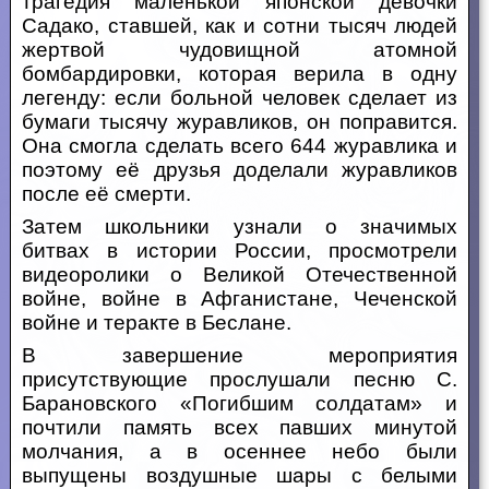
трагедия маленькой японской девочки
Садако, ставшей, как и сотни тысяч людей
жертвой чудовищной атомной
бомбардировки, которая верила в одну
легенду: если больной человек сделает из
бумаги тысячу журавликов, он поправится.
Она смогла сделать всего 644 журавлика и
поэтому её друзья доделали журавликов
после её смерти.
Затем школьники узнали о значимых
битвах в истории России, просмотрели
видеоролики о Великой Отечественной
войне, войне в Афганистане, Чеченской
войне и теракте в Беслане.
В завершение мероприятия
присутствующие прослушали песню С.
Барановского «Погибшим солдатам» и
почтили память всех павших минутой
молчания, а в осеннее небо были
выпущены воздушные шары с белыми