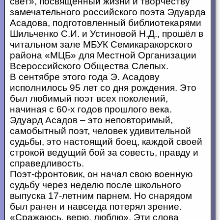
свет», посвященный жизни и творчеству
замечательного российского поэта Эдуарда
Асадова, подготовленный библиотекарями
Шильченко С.И. и Устиновой Н.Д., прошёл в
читальном зале МБУК Семикаракорского
района «МЦБ» для Местной Организации
Всероссийского Общества Слепых.
В сентябре этого года Э. Асадову
исполнилось 95 лет со дня рождения. Это
был любимый поэт всех поколений,
начиная с 60-х годов прошлого века.
Эдуард Асадов – это неповторимый,
самобытный поэт, человек удивительной
судьбы, это настоящий боец, каждой своей
строкой ведущий бой за совесть, правду и
справедливость.
Поэт-фронтовик, он начал свою военную
судьбу через неделю после школьного
выпуска 17-летним парнем. Но снарядом
был ранен и навсегда потерял зрение.
«Сражаюсь, верю, люблю». Эти слова