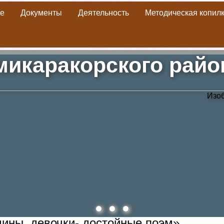
е
Документы
Деятельность
Методическая копил
»
Отделения МЦБ
» Час памяти «Маленькие стойкие мужчины
икаракорского рай
ины, девочки- достойные поэм».