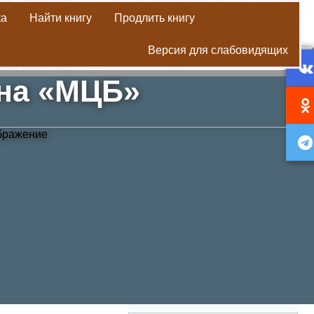
ка
Найти книгу
Продлить книгу
Версия для слабовидящих
, девочки- достойные поэм».
она «МЦБ»