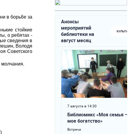
ни в борь6е за
нькие стойкие
ы, о ребятах -
ные сведения в
лешин, Володя
роя Советского
 молчания.
0