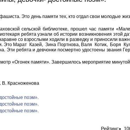
ашиста. Это день памяти тех, кто отдал свои молодые жиз
ховской сельской библиотеке, прошел час памяти «Мале
иотекаря ребята узнали об истории возникновения этой дат
и наравне со взрослыми ходили в разведку и приносили важ
и. Это Марат Казей, Зина Портнова, Валя Котик, Боря Ку
на. Эти ребята и девчонки посмертно удостоены звания Ге
мотр «Огонек памяти». Завершилось мероприятие минутой
 Красноженова
Рейтинг:
10