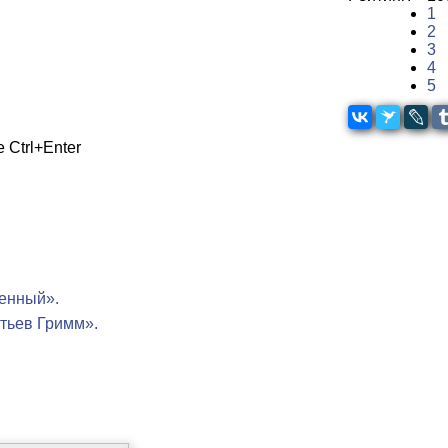
1
2
3
4
5
 Ctrl+Enter
ленный».
атьев Гримм».