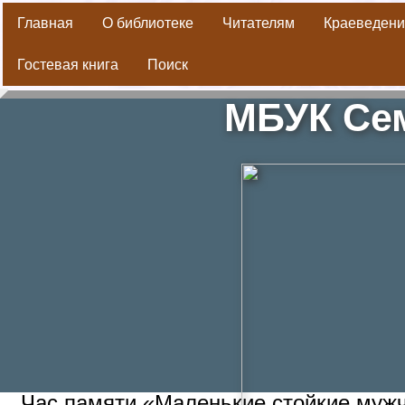
Главная
О библиотеке
Читателям
Краеведени
Гостевая книга
Поиск
Библиотека
»
Деятельность
МБУК Сем
Час памяти «Маленькие стойкие мужч