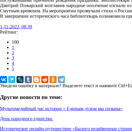
послужившими причиной рождения праздника. Библиотекарь от
Дмитрий Пожарский возглавив народное ополчение изгнали из 
Смутным временем. На мероприятии прозвучали стихи о России,
В завершении исторического часа библиотекарь познакомила п
1-11-2022, 08:39
Рейтинг:
100
1
2
3
4
5
Увидели ошибку в материале? Выделите текст и нажмите Ctrl+En
Другие новости по теме:
Мультимедийный час истории « Единым духом мы сильны»
День народного единства.
Историческое онлайн-путешествие «Былого незабвенные стран