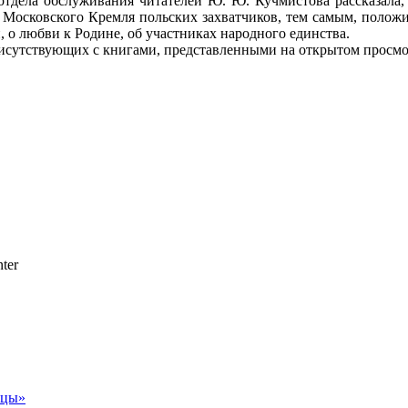
дела обслуживания читателей Ю. Ю. Кучмистова рассказала, 
Московского Кремля польских захватчиков, тем самым, положи
 о любви к Родине, об участниках народного единства.
рисутствующих с книгами, представленными на открытом просм
ter
ицы»