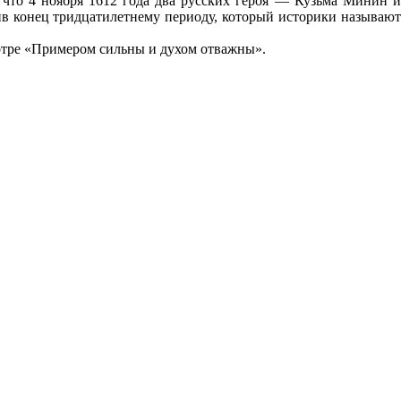
что 4 ноября 1612 года два русских героя — Кузьма Минин и
в конец тридцатилетнему периоду, который историки называют
отре «Примером сильны и духом отважны».