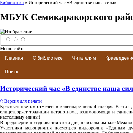
Библиотека
» Исторический час «В единстве наша сила»
МБУК Семикаракорского рай
Меню сайта
Главная
О библиотеке
Читателям
Краеведени
Поиск
Исторический час «В единстве наша сил
⎙ Версия для печати
Красным цветом отмечен в календаре день 4 ноября. В этот д
олицетворяет традиции патриотизма, взаимопомощи и единени
настоящему едины!
В преддверии празднования этого дня, в читальном зале Межпо
Участники мероприятия посмотрев видеоролик «Единым ду