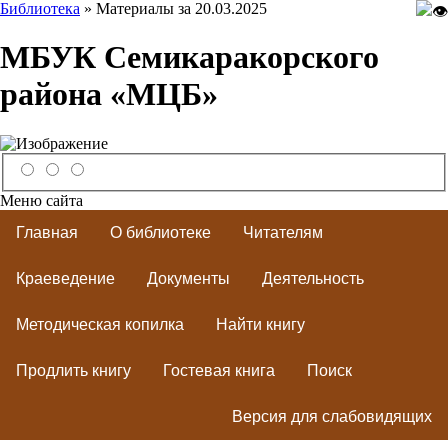
Библиотека
» Материалы за 20.03.2025
МБУК Семикаракорского
района «МЦБ»
Меню сайта
Главная
О библиотеке
Читателям
Краеведение
Документы
Деятельность
Методическая копилка
Найти книгу
Продлить книгу
Гостевая книга
Поиск
Версия для слабовидящих