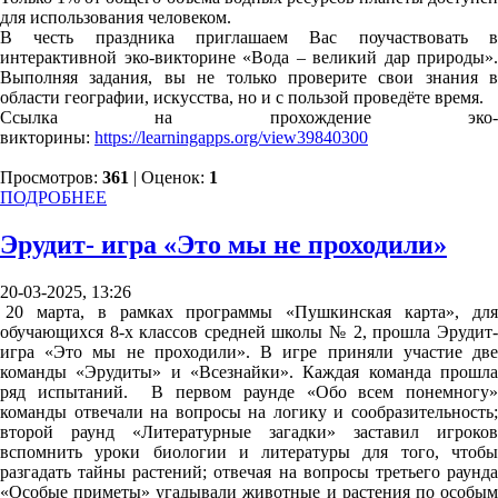
для использования человеком.
В честь праздника приглашаем Вас поучаствовать в
интерактивной эко-викторине «Вода – великий дар природы».
Выполняя задания, вы не только проверите свои знания в
области географии, искусства, но и с пользой проведёте время.
Ссылка на прохождение эко-
викторины:
https://learningapps.org/view39840300
Просмотров:
361
| Оценок:
1
ПОДРОБНЕЕ
Эрудит- игра «Это мы не проходили»
20-03-2025, 13:26
20 марта, в рамках программы «Пушкинская карта», для
обучающихся 8-х классов средней школы № 2, прошла Эрудит-
игра «Это мы не проходили». В игре приняли участие две
команды «Эрудиты» и «Всезнайки». Каждая команда прошла
ряд испытаний. В первом раунде «Обо всем понемногу»
команды отвечали на вопросы на логику и сообразительность;
второй раунд «Литературные загадки» заставил игроков
вспомнить уроки биологии и литературы для того, чтобы
разгадать тайны растений; отвечая на вопросы третьего раунда
«Особые приметы» угадывали животные и растения по особым