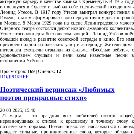
актерскую карьеру в качестве комика в Кременчуге. В 1912 году
он вернулся в Одессу и выбрал себе сценический псевдоним -
Леонид Утесов. В 1917 году Утесов выиграл конкурс пения в
Гомеле, а затем сформировал свою первую труппу для гастролей
в Москве. 8 Марта 1929 года на сцене Ленинградского малого
Оперного театра состоялся дебют нового джазового коллектива.
Успех этого концерта был ошеломляющий. Леонид Утёсов внёс
большой вклад в развитие советской эстрады и кино. Его имя
присвоено одной из одесских улиц и астероиду. Жители дома-
интерната смотрели отрывки из фильма «Весёлые ребята», с
удовольствием слушали и пели всем известные песни в
исполнении Утёсова.
Просмотров:
169
| Оценок:
12
ПОДРОБНЕЕ
Поэтический вернисаж «Любимых
поэтов прекрасные стихи»
20-03-2025, 15:40
21 марта – это праздник всех любителей поэзии, людей,
неравнодушных к стихам, к красивому и точному слову, к
поэтическим образам. Поэзия позволяет наслаждаться словом,
рождает сильные, проникновенные слова, которые обладают