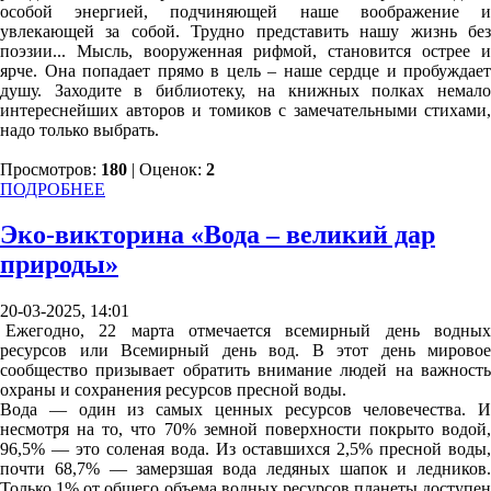
особой энергией, подчиняющей наше воображение и
увлекающей за собой. Трудно представить нашу жизнь без
поэзии... Мысль, вооруженная рифмой, становится острее и
ярче. Она попадает прямо в цель – наше сердце и пробуждает
душу. Заходите в библиотеку, на книжных полках немало
интереснейших авторов и томиков с замечательными стихами,
надо только выбрать.
Просмотров:
180
| Оценок:
2
ПОДРОБНЕЕ
Эко-викторина «Вода – великий дар
природы»
20-03-2025, 14:01
Ежегодно, 22 марта отмечается всемирный день водных
ресурсов или Всемирный день вод. В этот день мировое
сообщество призывает обратить внимание людей на важность
охраны и сохранения ресурсов пресной воды.
Вода — один из самых ценных ресурсов человечества. И
несмотря на то, что 70% земной поверхности покрыто водой,
96,5% — это соленая вода. Из оставшихся 2,5% пресной воды,
почти 68,7% — замерзшая вода ледяных шапок и ледников.
Только 1% от общего объема водных ресурсов планеты доступен