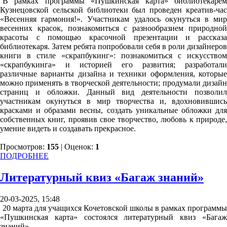
В рамках программы «Пушкинская карта» библиотекарем
Кузнецовской сельской библиотеки был проведен креатив-час
«Весенняя гармония!». Участникам удалось окунуться в мир
весенних красок, познакомиться с разнообразием природной
красоты с помощью красочной презентации и рассказа
библиотекаря. Затем ребята попробовали себя в роли дизайнеров
книги в стиле «скрапбукинг»: познакомиться с искусством
«скрапбукинга» и историей его развития; разработали
различные варианты дизайна и техники оформления, которые
можно применять в творческой деятельности; продумали дизайн
страниц и обложки. Данный вид деятельности позволил
участникам окунуться в мир творчества и, вдохновившись
красками и образами весны, создать уникальные обложки для
собственных книг, проявив свое творчество, любовь к природе,
умение видеть и создавать прекрасное.
Просмотров:
155
| Оценок:
1
ПОДРОБНЕЕ
Литературный квиз «Багаж знаний»
20-03-2025, 15:48
20 марта для учащихся Кочетовской школы в рамках программы
«Пушкинская карта» состоялся литературный квиз «Багаж
знаний».