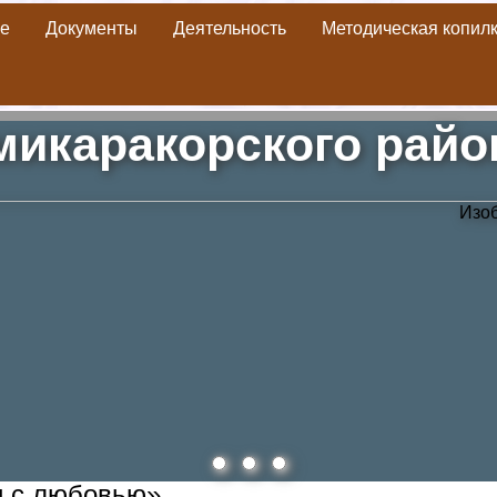
е
Документы
Деятельность
Методическая копил
Библиотека
» Материалы за 04.02.2021
икаракорского рай
и с любовью»