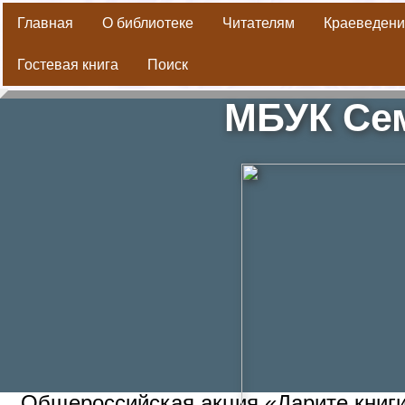
Главная
О библиотеке
Читателям
Краеведени
Гостевая книга
Поиск
МБУК Сем
Общероссийская акция «Дарите книг