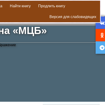
ка
Найти книгу
Продлить книгу
Версия для слабовидящих
она «МЦБ»