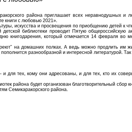
ракорского района приглашает всех неравнодушных и л
е книги с любовью 2021».
ьтуры, искусства и просвещения по приобщению детей к ч
ой детской библиотеки проводит Пятую общероссийскую а
дню книгодарения, который отмечается 14 февраля во мн
тареют" на домашних полках. А ведь можно продлить им ж
ополнится разнообразной и интересной литературой. Так 
и для тех, кому они адресованы, и для тех, кто их совер
отек района будет организован благотворительный сбор кни
етям Семикаракорского района.