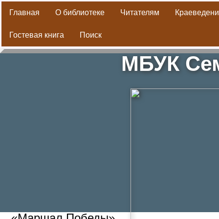
Главная
О библиотеке
Читателям
Краеведени
Гостевая книга
Поиск
МБУК Сем
«Маршал Победы»