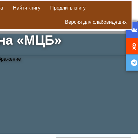
ка
Найти книгу
Продлить книгу
Версия для слабовидящих
она «МЦБ»