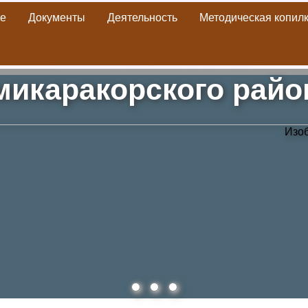
е
Документы
Деятельность
Методическая копил
Библиотека
» Материалы за 08.05.2019
икаракорского рай